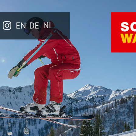
NL
EN
DE
n
Büro & Öffnungszeiten
Wir 
Kontakt, Lage & Anfahrt
Bew
Ausb