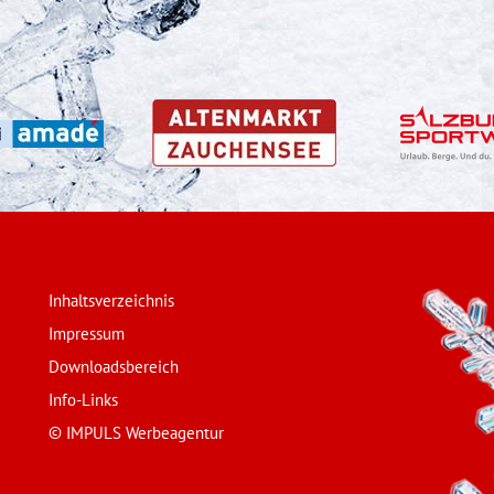
Inhaltsverzeichnis
Impressum
Downloadsbereich
Info-Links
© IMPULS Werbeagentur